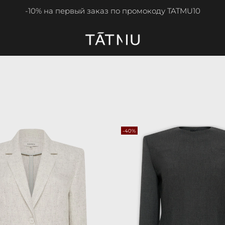
-10% на первый заказ по промокоду TATMU10
-40%