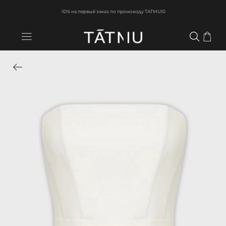
-10% на первый заказ по промокоду TATMU10