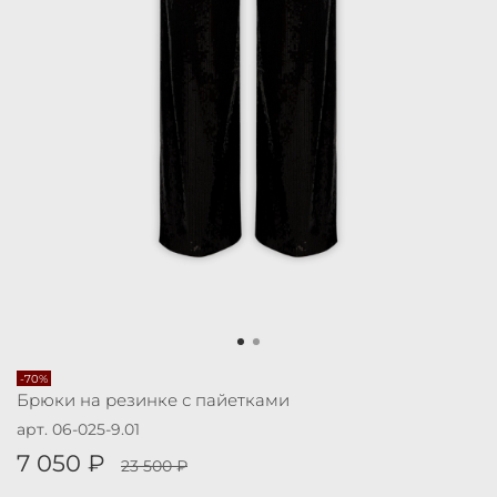
-70%
Брюки на резинке с пайетками
арт.
06-025-9.01
7 050 ₽
23 500 ₽