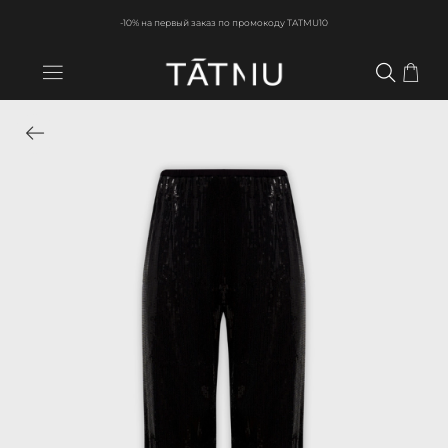
-10% на первый заказ по промокоду TATMU10