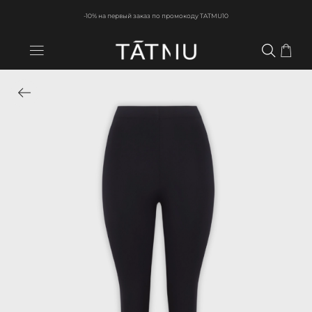
-10% на первый заказ по промокоду TATMU10