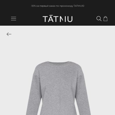
-10% на первый заказ по промокоду TATMU10