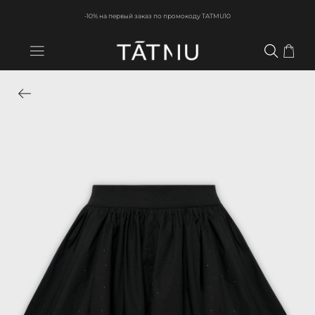
-10% на первый заказ по промокоду TATMU10