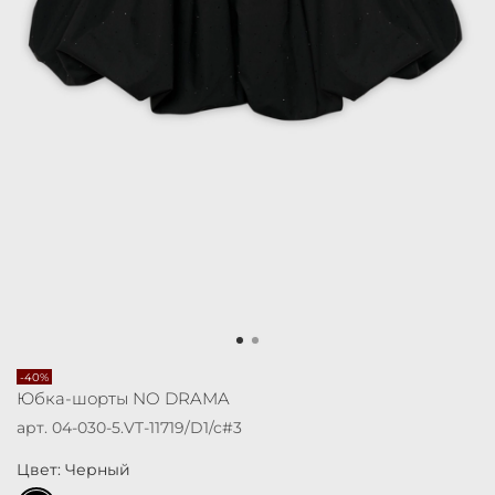
-40%
Юбка-шорты NO DRAMA
арт.
04-030-5.VT-11719/D1/c#3
Цвет: Черный