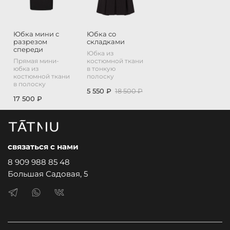
Юбка мини с
Юбка со
разрезом
складками
спереди
Юбка из
Прямая мини-
костюмной ткани
юбка из
в тонкую
костюмной ткани
полоску
в полоску
5 550 ₽
18 500 ₽
17 500 ₽
связаться с нами
8 909 988 85 48
Большая Садовая, 5