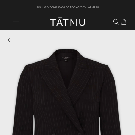
-10% на первый заказ по промокоду TATMU10