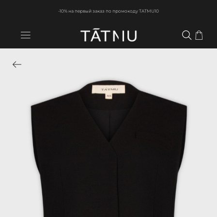
-10% на первый заказ по промокоду TATMU10